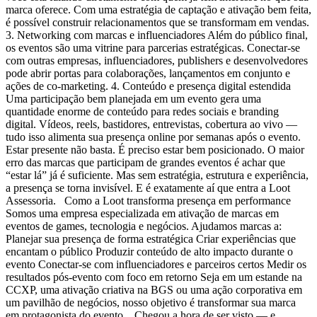
marca oferece. Com uma estratégia de captação e ativação bem feita,
é possível construir relacionamentos que se transformam em vendas.
3. Networking com marcas e influenciadores Além do público final,
os eventos são uma vitrine para parcerias estratégicas. Conectar-se
com outras empresas, influenciadores, publishers e desenvolvedores
pode abrir portas para colaborações, lançamentos em conjunto e
ações de co-marketing. 4. Conteúdo e presença digital estendida
Uma participação bem planejada em um evento gera uma
quantidade enorme de conteúdo para redes sociais e branding
digital. Vídeos, reels, bastidores, entrevistas, cobertura ao vivo —
tudo isso alimenta sua presença online por semanas após o evento.
Estar presente não basta. É preciso estar bem posicionado. O maior
erro das marcas que participam de grandes eventos é achar que
“estar lá” já é suficiente. Mas sem estratégia, estrutura e experiência,
a presença se torna invisível. E é exatamente aí que entra a Loot
Assessoria. Como a Loot transforma presença em performance
Somos uma empresa especializada em ativação de marcas em
eventos de games, tecnologia e negócios. Ajudamos marcas a:
Planejar sua presença de forma estratégica Criar experiências que
encantam o público Produzir conteúdo de alto impacto durante o
evento Conectar-se com influenciadores e parceiros certos Medir os
resultados pós-evento com foco em retorno Seja em um estande na
CCXP, uma ativação criativa na BGS ou uma ação corporativa em
um pavilhão de negócios, nosso objetivo é transformar sua marca
em protagonista do evento. Chegou a hora de ser visto — e